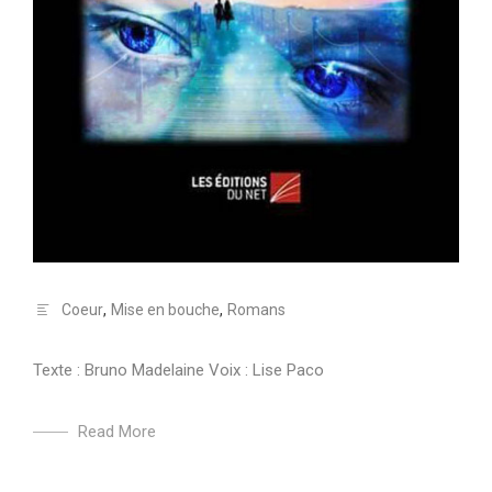
Coeur
,
Mise en bouche
,
Romans
Texte : Bruno Madelaine Voix : Lise Paco
Read More