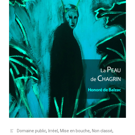
Domaine public
,
Irréel
,
Mise en bouche
,
Non classé
,